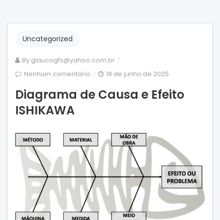
Uncategorized
By
glaucogfs@yahoo.com.br
em
Nenhum comentário
18 de junho de 2025
Diagrama
Diagrama de Causa e Efeito
de
ISHIKAWA
Causa
e
Efeito
ISHIKAWA