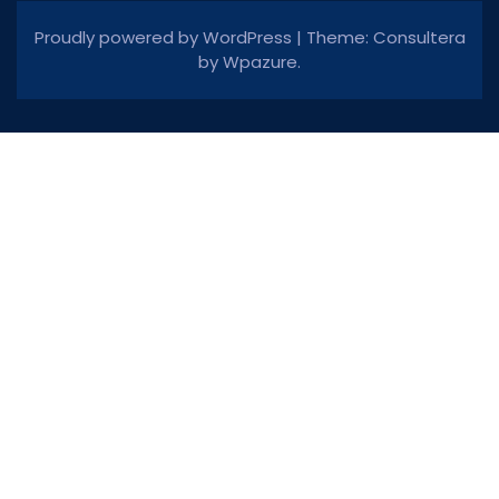
Proudly powered by WordPress
|
Theme: Consultera
by
Wpazure
.