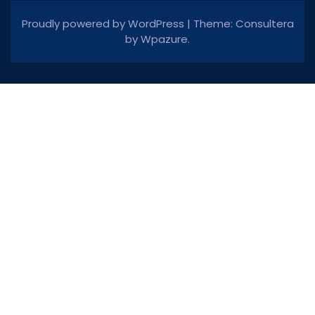
Proudly powered by WordPress
|
Theme: Consultera
by
Wpazure
.