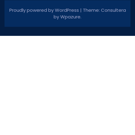
Proudly powered by WordPress
|
Theme: Consultera
by
Wpazure
.